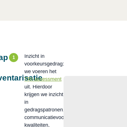
ap
Inzicht in
voorkeursgedrag:
we voeren het
ventarisatie
TRI-assessment
uit. Hierdoor
krijgen we inzicht
in
gedragspatronen,
communicatievoorkeuren,
kwaliteiten,