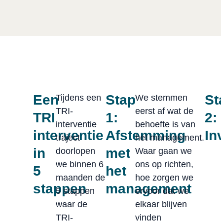
Een
Stap
St
Tijdens een
We stemmen
TRI-
eerst af wat de
TRI
1:
2:
interventie
behoefte is van
interventie
Afstemming
In
traject
het management.
in
met
doorlopen
Waar gaan we
we binnen 6
ons op richten,
5
het
maanden de
hoe zorgen we
stappen
management
5 stappen
ervoor dat we
waar de
elkaar blijven
TRI-
vinden