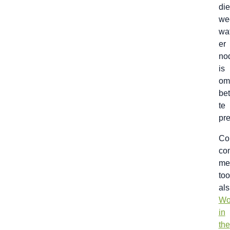
die
we
wa
er
no
is
om
bet
te
pre
Co
co
me
too
als
Wo
in
the