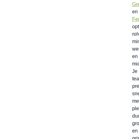
Gr
en
Fe
op
rol
mi
we
en
mi
Je
te
pre
sne
me
ple
du
gro
en
gri