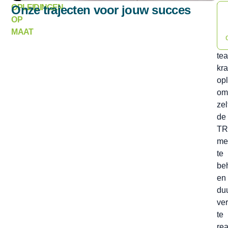
Te
OPLEIDINGEN
Onze trajecten voor jouw succes
Ind
OP
bie
MAAT
na
tea
kra
op
om
zel
de
TR
me
te
be
en
du
ve
te
rea