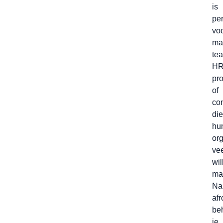
is
per
vo
ma
tea
HR
pro
of
con
die
hu
org
vee
wil
ma
Na
afr
be
je