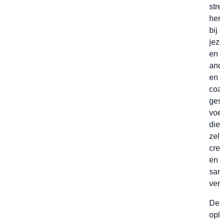
str
he
bij
jez
en
an
en
co
ge
vo
die
zel
cr
en
sa
ver
De
opl