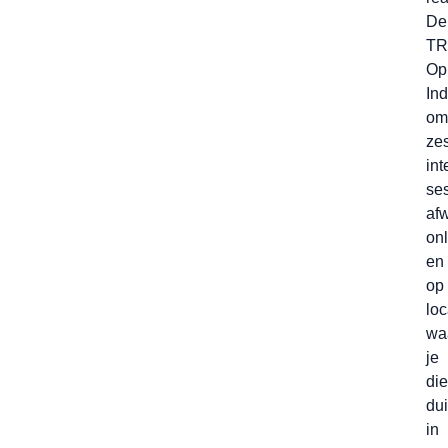
De
TR
Op
Ind
om
ze
int
ses
af
onl
en
op
loc
wa
je
di
dui
in