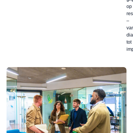
op
res
–
va
di
tot
imp