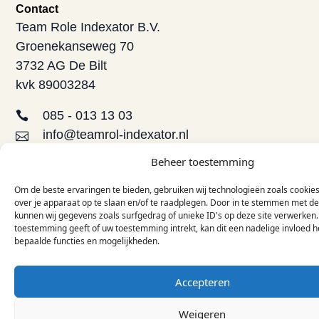
Contact
Team Role Indexator B.V.
Groenekanseweg 70
3732 AG De Bilt
kvk 89003284
085 - 013 13 03
info@teamrol-indexator.nl
Direct naar
Beheer toestemming
Aanbod
Opleidingen
Om de beste ervaringen te bieden, gebruiken wij technologieën zoals cookie
over je apparaat op te slaan en/of te raadplegen. Door in te stemmen met d
De TRI-methode
kunnen wij gegevens zoals surfgedrag of unieke ID's op deze site verwerken.
FAQ
toestemming geeft of uw toestemming intrekt, kan dit een nadelige invloed 
bepaalde functies en mogelijkheden.
Contact
Informatie
Accepteren
Over ons
Inspiratie
Weigeren