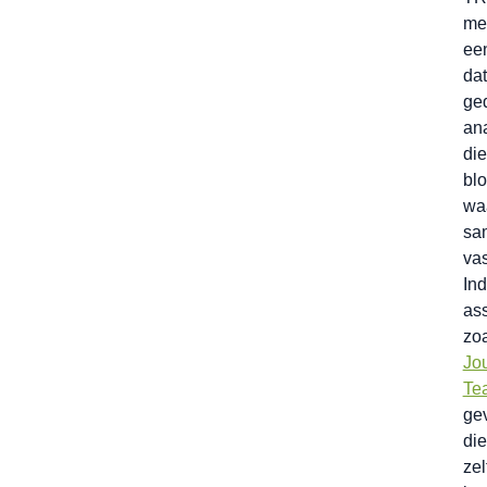
me
ee
dat
ge
an
die
blo
wa
sa
vas
Ind
as
zo
Jo
Te
ge
di
zel