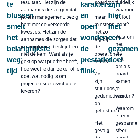
resultaat. Het zijn de
boardroom
duidelijk
te
karakters
zijn
aannames die zorgen dat
–
waarom
blussen
en
hier
je, als management, bezig
maar
dit fout
bent met de verkeerde
minstens
loopt?
smelt
open
met
kwesties. Het zijn de
net zo
het
wonden
een
Waarom
aannames die zorgen dat
erg bij
het
je symptomen bestrijdt, en
de
belangrijkste
de
gezamenl
niet
niet de kern. Want als je
operationele
weg:
prestaties
doel
lukt
gokt op wat prioriteit heeft,
teams.
om als
hoe weet je dan zeker of je
tijd
flink
Ze
board
doet wat nodig is om
zijn
samen
projecten succesvol op te
stuurloos,
te
leveren?
gedemotiveerd
werken?
en
Waarom
gefrustreerd.
er een
Het
gespanne
gevolg:
sfeer
de
hangt,