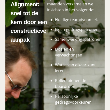
Alignment:
maanden verzamelen we
inzichten in het volgende:
snel tot de
Huidige teamdynamiek
kern door een
Eigen gedragspatronen
constructieve
aanpak
Samenwerkingspatronen
Doelen en
verwachtingen
Wat je van elkaar kunt
leren
Rollen binnen de
boardroom
Persoonlijke
gedragsvoorkeuren