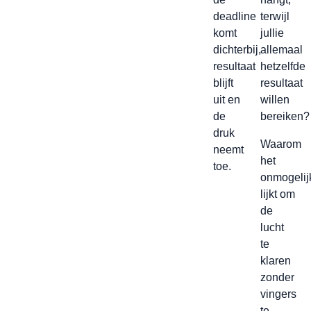
deadline
terwijl
komt
jullie
dichterbij,
allemaal
resultaat
hetzelfde
blijft
resultaat
uit en
willen
de
bereiken?
druk
Waarom
neemt
het
toe.
onmogelij
lijkt om
de
lucht
te
klaren
zonder
vingers
te