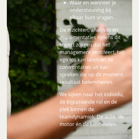
Waar en wanneer je
ondersteuning bij
elkaar kunt vragen
De inzichten, analyses en
implementaties tijdens dit
traject zorgen dat het
management ventileert, het
ego los kan laten en de
confrontaties uit kan
spreken die op dit moment
resultaat belemmeren.
We kijken naar het individu,
de bijpassende rol en de
plek binnen de
teamdynamiek. De auto, de
motor én de tandwielen.