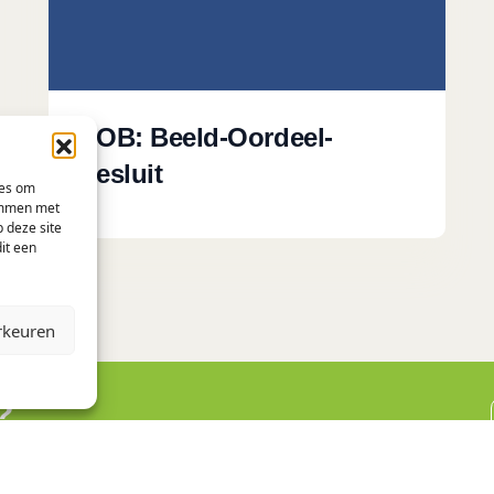
BOB: Beeld-Oordeel-
Besluit
ies om
temmen met
 deze site
it een
rkeuren
?
 kennismaking te plannen.