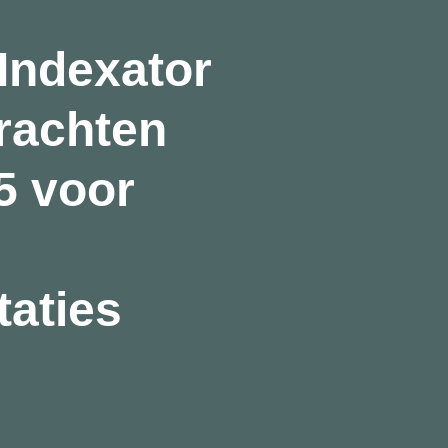
Indexator
rachten
5 voor
aties