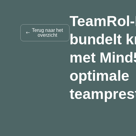
TeamRol-
Terug naar het
bundelt k
overzicht
met Mind
optimale
teamprest