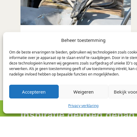
Wat is samenwerking?
Beheer toestemming
Om de beste ervaringen te bieden, gebruiken wij technologieën zoals cook
informatie over je apparaat op te slaan en/of te raadplegen. Door in te s
deze technologieën kunnen wij gegevens zoals surfgedrag of unieke ID's op
verwerken. Als je geen toestemming geeft of uw toestemming intrekt, kan d
nadelige invloed hebben op bepaalde functies en mogelijkheden.
Accepteren
Weigeren
Bekijk voo
Privacy verklaring
Inspiratie genoeg gehad
Stuur ons een bericht of bel ons om direct een