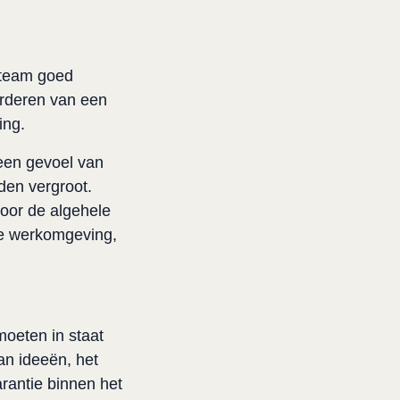
team goed 
rderen van een 
ing.
een gevoel van 
en vergroot. 
or de algehele 
ve werkomgeving, 
eten in staat 
n ideeën, het 
antie binnen het 