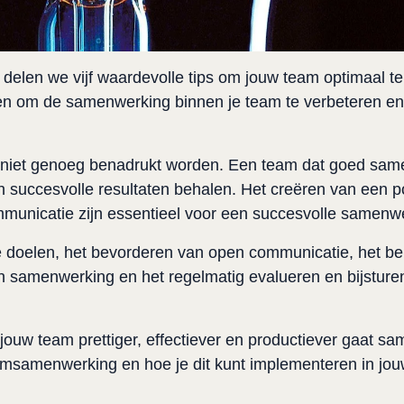
 delen we vijf waardevolle tips om jouw team optimaal te 
 om de samenwerking binnen je team te verbeteren en de
niet genoeg benadrukt worden. Een team dat goed same
n succesvolle resultaten behalen. Het creëren van een po
unicatie zijn essentieel voor een succesvolle samenwe
jke doelen, het bevorderen van open communicatie, het be
an samenwerking en het regelmatig evalueren en bijsturen
jouw team prettiger, effectiever en productiever gaat sam
amsamenwerking en hoe je dit kunt implementeren in jou