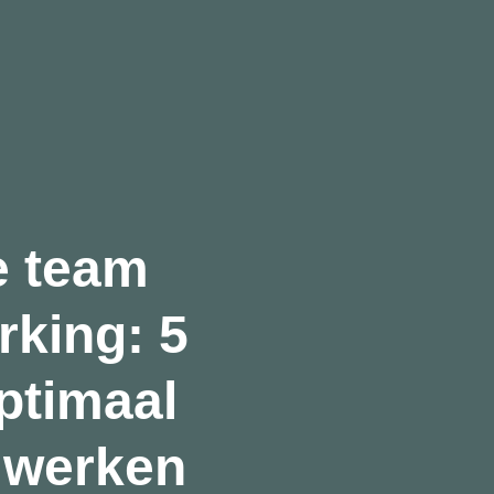
e team
king: 5
ptimaal
 werken