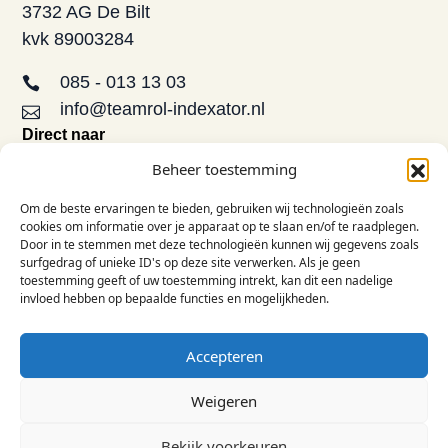
3732 AG De Bilt
kvk 89003284
085 - 013 13 03
info@teamrol-indexator.nl
Direct naar
Aanbod
Beheer toestemming
Opleidingen
Om de beste ervaringen te bieden, gebruiken wij technologieën zoals
De TRI-methode
cookies om informatie over je apparaat op te slaan en/of te raadplegen.
FAQ
Door in te stemmen met deze technologieën kunnen wij gegevens zoals
surfgedrag of unieke ID's op deze site verwerken. Als je geen
Contact
toestemming geeft of uw toestemming intrekt, kan dit een nadelige
Informatie
invloed hebben op bepaalde functies en mogelijkheden.
Over ons
Inspiratie
Accepteren
Privacy & voorwaarden
LinkedIn
Weigeren
© 2026 Team Role Indexator B.V.
Bekijk voorkeuren