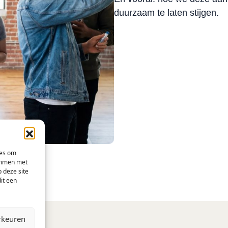
duurzaam te laten stijgen.
ies om
temmen met
 deze site
it een
rkeuren