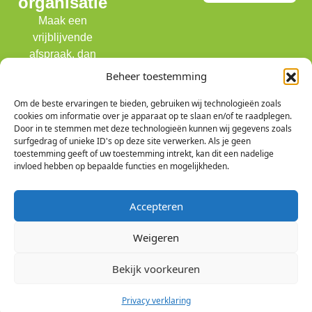
organisatie
Maak een
vrijblijvende
afspraak, dan
denken we graag
Beheer toestemming
met je mee!
Om de beste ervaringen te bieden, gebruiken wij technologieën zoals
cookies om informatie over je apparaat op te slaan en/of te raadplegen.
Door in te stemmen met deze technologieën kunnen wij gegevens zoals
surfgedrag of unieke ID's op deze site verwerken. Als je geen
toestemming geeft of uw toestemming intrekt, kan dit een nadelige
invloed hebben op bepaalde functies en mogelijkheden.
Teamrol-Indexator helpt teams en professionals
Accepteren
om efficiënter resultaten te behalen door
Weigeren
duurzame samenwerking te creëren. Hierbij ligt de
focus op gedrag en voorwaarden voor presteren.
Bekijk voorkeuren
Contact
Privacy verklaring
Team Role Indexator B.V.