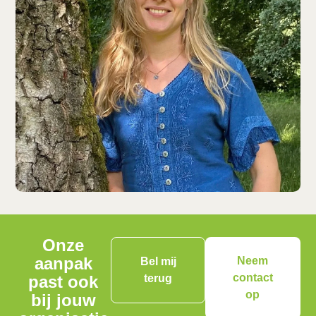
Onze
aanpak
Neem
Bel mij
contact
past ook
terug
op
bij jouw