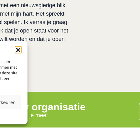
met een nieuwsgierige blik 
met mijn hart. Het spreekt 
 spelen. Ik verras je graag 
 dat je open staat voor het 
wilt worden en dat je open 
ies om
temmen met
 deze site
it een
rkeuren
j jouw organisatie
e graag met je mee!