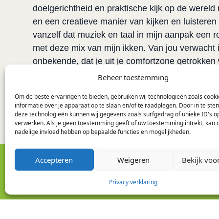
doelgerichtheid en praktische kijk op de wereld 
en een creatieve manier van kijken en luisteren 
vanzelf dat muziek en taal in mijn aanpak een rol
met deze mix van mijn ikken. Van jou verwacht ik
onbekende, dat je uit je comfortzone getrokken 
staat voor groei en nieuwe mogelijkheden.
Beheer toestemming
Om de beste ervaringen te bieden, gebruiken wij technologieën zoals cook
informatie over je apparaat op te slaan en/of te raadplegen. Door in te s
deze technologieën kunnen wij gegevens zoals surfgedrag of unieke ID's op
verwerken. Als je geen toestemming geeft of uw toestemming intrekt, kan d
nadelige invloed hebben op bepaalde functies en mogelijkheden.
Accepteren
Weigeren
Bekijk voo
Onze aanpak past ook bi
Maak een vrijblijvende afspraak, dan denken w
Privacy verklaring