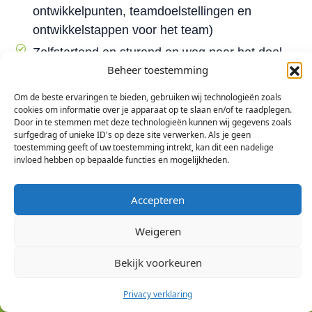
ontwikkelpunten, teamdoelstellingen en
ontwikkelstappen voor het team)
Zelfstartend en sturend op weg naar het doel
Beheer toestemming
Goede gesprekken zodat je elkaar echt leert
kennen in de samenwerking
Om de beste ervaringen te bieden, gebruiken wij technologieën zoals
cookies om informatie over je apparaat op te slaan en/of te raadplegen.
Heldere afspraken binnen het team en met de
Door in te stemmen met deze technologieën kunnen wij gegevens zoals
teamleden
surfgedrag of unieke ID's op deze site verwerken. Als je geen
toestemming geeft of uw toestemming intrekt, kan dit een nadelige
invloed hebben op bepaalde functies en mogelijkheden.
Accepteren
Weigeren
Versterk je
team met
Neem
Bel mij
Bekijk voorkeuren
contact
waardevol
terug
op
inzicht
Privacy verklaring
Jouw team werkt