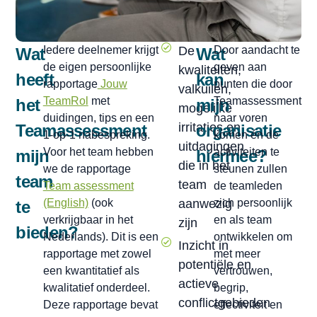
Iedere deelnemer krijgt
De
Door aandacht te
Wat
Wat
de eigen persoonlijke
geven aan
kwaliteiten,
heeft
kan
rapportage
Jouw
punten die door
valkuilen,
TeamRol
met
Teamassessment
het
mijn
mogelijke
duidingen, tips en een
naar voren
irritaties en
Teamassessment
organisatie
1-op-1 nabespreking.
komen én de
uitdagingen
Voor het team hebben
activiteiten te
mijn
hiermee?
die in het
we de rapportage
steunen zullen
team
team
Team assessment
de teamleden
(English)
(ook
aanwezig
zich persoonlijk
te
verkrijgbaar in het
en als team
zijn
bieden?
Nederlands). Dit is een
ontwikkelen om
Inzicht in
rapportage met zowel
met meer
potentiële en
een kwantitatief als
vertrouwen,
actieve
kwalitatief onderdeel.
begrip,
conflictgebieden
Deze rapportage bevat
effectiviteit en