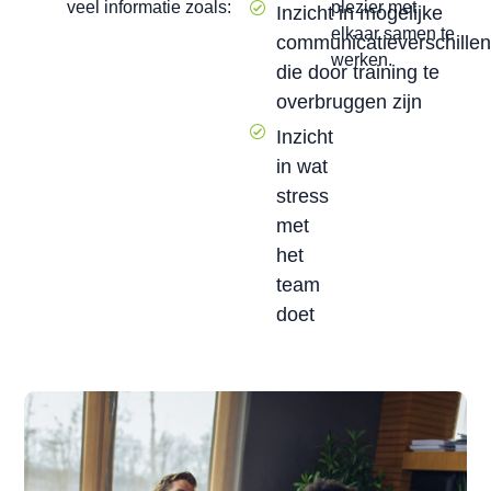
veel informatie zoals:
plezier met
Inzicht in mogelijke
elkaar samen te
communicatieverschillen
werken.
die door training te
overbruggen zijn
Inzicht
in wat
stress
met
het
team
doet