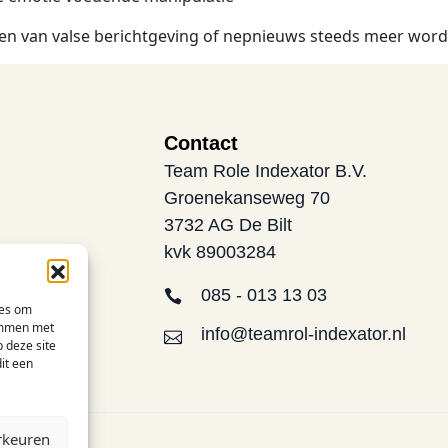
den van valse berichtgeving of nepnieuws steeds meer wor
Contact
Team Role Indexator B.V.
Groenekanseweg 70
3732 AG De Bilt
kvk 89003284
085 - 013 13 03
ies om
temmen met
info@teamrol-indexator.nl
 deze site
it een
rkeuren