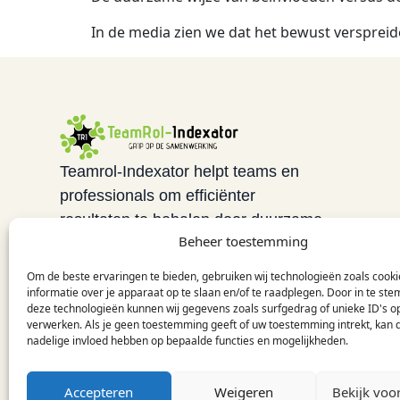
In de media zien we dat het bewust versprei
Teamrol-Indexator helpt teams en
professionals om efficiënter
resultaten te behalen door duurzame
Beheer toestemming
samenwerking te creëren. Hierbij ligt
de focus op gedrag en voorwaarden
Om de beste ervaringen te bieden, gebruiken wij technologieën zoals cook
voor presteren.
informatie over je apparaat op te slaan en/of te raadplegen. Door in te s
deze technologieën kunnen wij gegevens zoals surfgedrag of unieke ID's op
verwerken. Als je geen toestemming geeft of uw toestemming intrekt, kan d
nadelige invloed hebben op bepaalde functies en mogelijkheden.
Accepteren
Weigeren
Bekijk voo