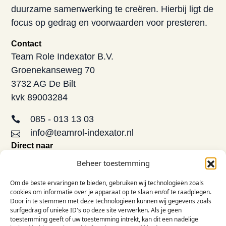
duurzame samenwerking te creëren. Hierbij ligt de
focus op gedrag en voorwaarden voor presteren.
Contact
Team Role Indexator B.V.
Groenekanseweg 70
3732 AG De Bilt
kvk 89003284
085 - 013 13 03
info@teamrol-indexator.nl
Direct naar
Aanbod
Beheer toestemming
Opleidingen
Om de beste ervaringen te bieden, gebruiken wij technologieën zoals
De TRI-methode
cookies om informatie over je apparaat op te slaan en/of te raadplegen.
FAQ
Door in te stemmen met deze technologieën kunnen wij gegevens zoals
surfgedrag of unieke ID's op deze site verwerken. Als je geen
Contact
toestemming geeft of uw toestemming intrekt, kan dit een nadelige
Informatie