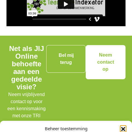
Net als JIJ
Online
Neem
Bel mij
contact
behoefte
terug
op
aan een
gedeelde
visie?
Neem vrijblijvend
contact op voor
een kennismaking
met onze TRI
experts!
Beheer toestemming