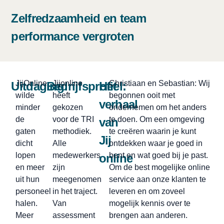
Zelfredzaamheid en team
performance vergroten
JijOnline
Jijonline
Christiaan en Sebastian: Wij
Uitdaging:
Bedrijfsprofiel:
Het
wilde
heeft
begonnen ooit met
verhaal
minder
gekozen
ondernemen om het anders
de
voor de TRI
te doen. Om een omgeving
van
gaten
methodiek.
te creëren waarin je kunt
Jij
dicht
Alle
ontdekken waar je goed in
lopen
medewerkers
bent en wat goed bij je past.
online
en meer
zijn
Om de best mogelijke online
uit hun
meegenomen
service aan onze klanten te
personeel
in het traject.
leveren en om zoveel
halen.
Van
mogelijk kennis over te
Meer
assessment
brengen aan anderen.