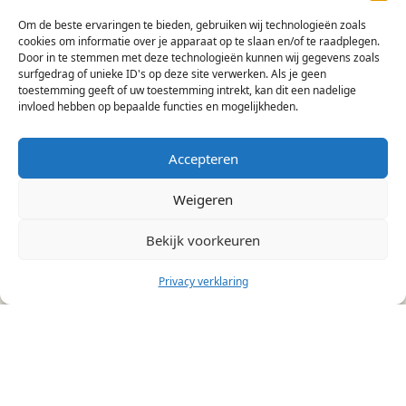
Om de beste ervaringen te bieden, gebruiken wij technologieën zoals
cookies om informatie over je apparaat op te slaan en/of te raadplegen.
Door in te stemmen met deze technologieën kunnen wij gegevens zoals
surfgedrag of unieke ID's op deze site verwerken. Als je geen
toestemming geeft of uw toestemming intrekt, kan dit een nadelige
invloed hebben op bepaalde functies en mogelijkheden.
Teamrol-Indexator helpt teams en professionals
om efficiënter resultaten te behalen door
Accepteren
duurzame samenwerking te creëren. Hierbij ligt de
focus op gedrag en voorwaarden voor presteren.
Weigeren
Contact
Bekijk voorkeuren
Team Role Indexator B.V.
Groenekanseweg 70
Privacy verklaring
3732 AG De Bilt
kvk 89003284
085 - 013 13 03
info@teamrol-indexator.nl