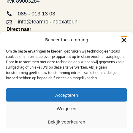
kvk 89003284
085 - 013 13 03
info@teamrol-indexator.nl
Direct naar
Aanbod
Beheer toestemming
Opleidingen
Om de beste ervaringen te bieden, gebruiken wij technologieën zoals
De TRI-methode
cookies om informatie over je apparaat op te slaan en/of te raadplegen.
FAQ
Door in te stemmen met deze technologieën kunnen wij gegevens zoals
surfgedrag of unieke ID's op deze site verwerken. Als je geen
Contact
toestemming geeft of uw toestemming intrekt, kan dit een nadelige
Informatie
invloed hebben op bepaalde functies en mogelijkheden.
Over ons
Inspiratie
Accepteren
Privacy & voorwaarden
LinkedIn
Weigeren
© 2026 Team Role Indexator B.V.
Bekijk voorkeuren