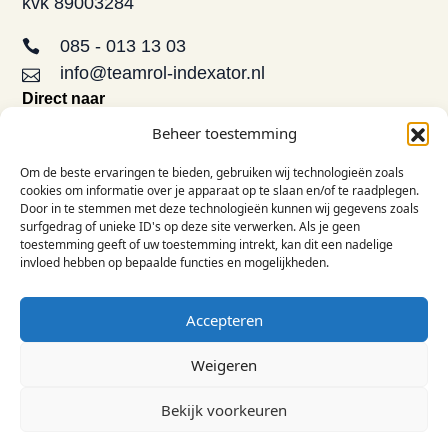
kvk 89003284
085 - 013 13 03
info@teamrol-indexator.nl
Direct naar
Aanbod
Beheer toestemming
Opleidingen
Om de beste ervaringen te bieden, gebruiken wij technologieën zoals
De TRI-methode
cookies om informatie over je apparaat op te slaan en/of te raadplegen.
FAQ
Door in te stemmen met deze technologieën kunnen wij gegevens zoals
surfgedrag of unieke ID's op deze site verwerken. Als je geen
Contact
toestemming geeft of uw toestemming intrekt, kan dit een nadelige
Informatie
invloed hebben op bepaalde functies en mogelijkheden.
Over ons
Inspiratie
Accepteren
Privacy & voorwaarden
LinkedIn
Weigeren
© 2026 Team Role Indexator B.V.
Bekijk voorkeuren