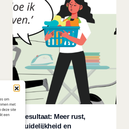
ies om
temmen met
 deze site
it een
Resultaat: Meer rust,
duidelijkheid en