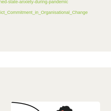
ed-state-anxiety-during-pandemic
dict_Commitment_in_Organisational_Change