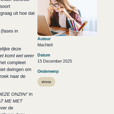
soort
graag uit hoe dat
 (fases in
Auteur
Machtelt
elijke deze
Datum
, het komt wel weer
15 December 2025
het compleet
 niet dwingen om
Onderwerp
 zoek naar de
stress
 DEZE ONZIN!’
In
LAAT ME MET
over de