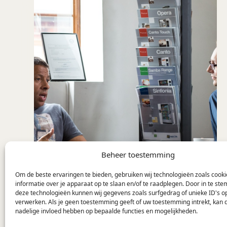
Beheer toestemming
Om de beste ervaringen te bieden, gebruiken wij technologieën zoals cook
informatie over je apparaat op te slaan en/of te raadplegen. Door in te s
deze technologieën kunnen wij gegevens zoals surfgedrag of unieke ID's op
verwerken. Als je geen toestemming geeft of uw toestemming intrekt, kan d
Feedforward cyclus: stuur
nadelige invloed hebben op bepaalde functies en mogelijkheden.
je organisatie naar