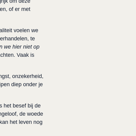
grijk om deze
en, of er met
liteit voelen we
derhandelen, te
 we hier niet op
achten. Vaak is
ngst, onzekerheid,
pen diep onder je
 het besef bij de
ngeloof, de woede
kan het leven nog