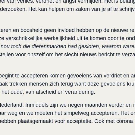
el van verlies, verdriet en angst vermijden. Het is belan
erzoeken. Het kan helpen om zaken van je af te schrijv
teren en boosheid geen invloed hebben op de nieuwe rea
 verschrikkelijke werkelijkheid uit te komen door te on
a nou toch die dierenmarkten had gesloten, waarom waren
ellen voor onszelf om het slecht nieuws bericht te verz
begint te accepteren komen gevoelens van verdriet en a
ak trekken mensen zich terug want deze gevoelens krui
n het oude, van afscheid en verandering.
 Nederland. Inmiddels zijn we negen maanden verder en is
maar weg en we moeten het simpelweg accepteren. Het o
 hebben plaatsgemaakt voor acceptatie. Ook met corona 