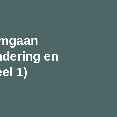
omgaan
ndering en
el 1)