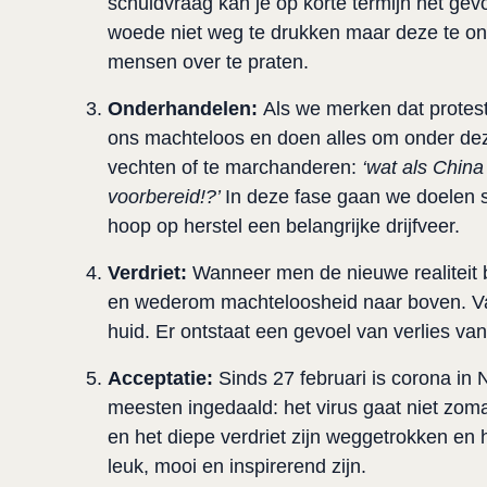
schuldvraag kan je op korte termijn het gevo
woede niet weg te drukken maar deze te ond
mensen over te praten.
Onderhandelen:
Als we merken dat protes
ons machteloos en doen alles om onder deze
vechten of te marchanderen:
‘wat als Chin
voorbereid!?’
In deze fase gaan we doelen st
hoop op herstel een belangrijke drijfveer.
Verdriet:
Wanneer men de nieuwe realiteit 
en wederom machteloosheid naar boven. Va
huid. Er ontstaat een gevoel van verlies va
Acceptatie:
Sinds 27 februari is corona in
meesten ingedaald: het virus gaat niet zo
en het diepe verdriet zijn weggetrokken en
leuk, mooi en inspirerend zijn.