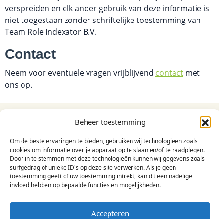
verspreiden en elk ander gebruik van deze informatie is 
niet toegestaan zonder schriftelijke toestemming van 
Team Role Indexator B.V.
Contact
Neem voor eventuele vragen vrijblijvend 
contact
 met 
ons op.
Beheer toestemming
Om de beste ervaringen te bieden, gebruiken wij technologieën zoals
cookies om informatie over je apparaat op te slaan en/of te raadplegen.
Teamrol-Indexator helpt teams en professionals
Door in te stemmen met deze technologieën kunnen wij gegevens zoals
surfgedrag of unieke ID's op deze site verwerken. Als je geen
om efficiënter resultaten te behalen door
toestemming geeft of uw toestemming intrekt, kan dit een nadelige
duurzame samenwerking te creëren. Hierbij ligt de
invloed hebben op bepaalde functies en mogelijkheden.
focus op gedrag en voorwaarden voor presteren.
Accepteren
Contact