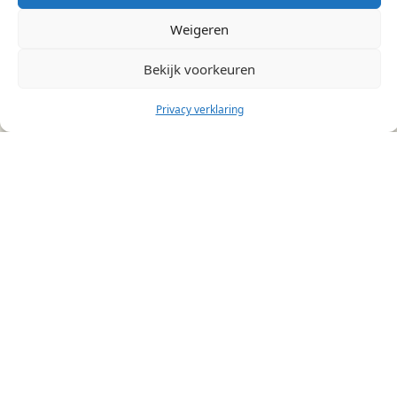
Team Role Indexator B.V.
Weigeren
Groenekanseweg 70
3732 AG De Bilt
Bekijk voorkeuren
kvk 89003284
Privacy verklaring
085 - 013 13 03
info@teamrol-indexator.nl
Direct naar
Aanbod
Opleidingen
De TRI-methode
FAQ
Contact
Informatie
Over ons
Inspiratie
Privacy & voorwaarden