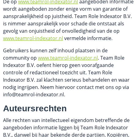
De op 
www.teamrol-indexator.nl
 aangeboden informatie 
wordt aangeboden zonder enige vorm van garantie of 
aansprakelijkheid op juistheid. Team Role Indexator B.V. 
is nimmer aansprakelijk voor schade die ontstaat als 
gevolg van onjuistheid of onvolledigheid van de op 
www.teamrol-indexator.nl
 vermelde informatie.
Gebruikers kunnen zelf inhoud plaatsen in de 
community op 
www.teamrol-indexator.nl
. Team Role 
Indexator B.V. oefent hierop geen voorafgaande 
controle of redactioneel toezicht uit. Team Role 
Indexator B.V. zal klachten serieus behandelen en waar 
nodig ingrijpen. Neem hiervoor contact met ons op via 
info@teamrol-indexator.nl.
Auteursrechten
Alle rechten van intellectueel eigendom betreffende de 
aangeboden informatie liggen bij Team Role Indexator 
B.V., danwel bij haar bekende derde partijen. Kopiëren, 